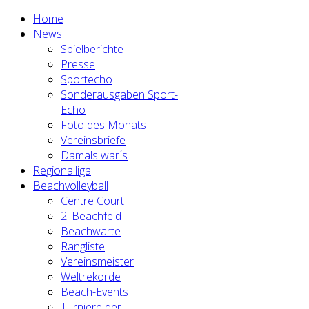
Home
News
Spielberichte
Presse
Sportecho
Sonderausgaben Sport-
Echo
Foto des Monats
Vereinsbriefe
Damals war´s
Regionalliga
Beachvolleyball
Centre Court
2. Beachfeld
Beachwarte
Rangliste
Vereinsmeister
Weltrekorde
Beach-Events
Turniere der