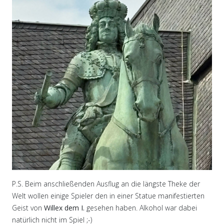
P.S. Beim anschließenden Ausflug an die längste Theke der
Welt wollen einige Spieler den in einer Statue manifestierten
Geist von
Willex dem I.
gesehen haben. Alkohol war dabei
natürlich nicht im Spiel ;-)