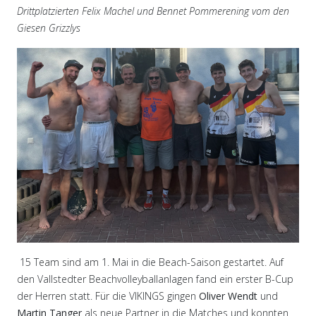
Drittplatzierten Felix Machel und Bennet Pommerening vom den
Giesen Grizzlys
15 Team sind am 1. Mai in die Beach-Saison gestartet. Auf
den Vallstedter Beachvolleyballanlagen fand ein erster B-Cup
der Herren statt. Für die VIKINGS gingen
Oliver Wendt
und
Martin Tanger
als neue Partner in die Matches und konnten