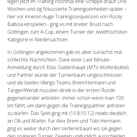
legen jetzt im Training nochmal eine Schippe drauf! Drei
Wochen und zig fokussierte Trainingseinheiten später –
hier vor inneren Auge Trainingssequenzen von Rocky
Balboa einspielen - ging es mit breiter Brust nach
Göttingen zum A-Cup, einem Turnier der zweithöchsten
Kategorie in Niedersachsen.
In Göttingen angekommen gab es aber zunächst mal
schlechte Nachrichten. Dank einer Last Minute-
Anmeldung durch Elias Güldenhaupt (MTV Wolfenbüttel)
und Partner wurde der Turnierbaum umgeschmissen
und die beiden Vikings-Teams Brem/Hermann und
Tanger/Wendt mussten direkt in der ersten Runde
gegeneinander antreten. Immer schön wenn man 100
km fährt, um dann gegen die Trainingspartner antreten
zu dürfen. Das Spiel ging mit (15:8;15:12) relativ deutlich
an Olli und Martin. Für Alex Brem und Tobi Hermann
ging es weiter durch den Verliererbaum wo sie gegen
den späteren Turnier Zweiten unglücklich ausschieden