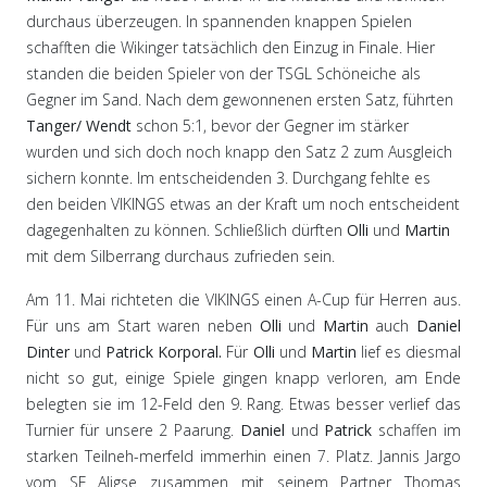
durchaus überzeugen. In spannenden knappen Spielen
schafften die Wikinger tatsächlich den Einzug in Finale. Hier
standen die beiden Spieler von der TSGL Schöneiche als
Gegner im Sand. Nach dem gewonnenen ersten Satz, führten
Tanger/
Wendt
schon 5:1, bevor der Gegner im stärker
wurden und sich doch noch knapp den Satz 2 zum Ausgleich
sichern konnte. Im entscheidenden 3. Durchgang fehlte es
den beiden VIKINGS etwas an der Kraft um noch entscheident
dagegenhalten zu können. Schließlich dürften
Olli
und
Martin
mit dem Silberrang durchaus zufrieden sein.
Am 11. Mai richteten die VIKINGS einen A-Cup für Herren aus.
Für uns am Start waren neben
Olli
und
Martin
auch
Daniel
Dinter
und
Patrick Korporal.
Für
Olli
und
Martin
lief es diesmal
nicht so gut, einige Spiele gingen knapp verloren, am Ende
belegten sie im 12-Feld den 9. Rang. Etwas besser verlief das
Turnier für unsere 2 Paarung.
Daniel
und
Patrick
schaffen im
starken Teilneh-merfeld immerhin einen 7. Platz. Jannis Jargo
vom SF Aligse zusammen mit seinem Partner Thomas