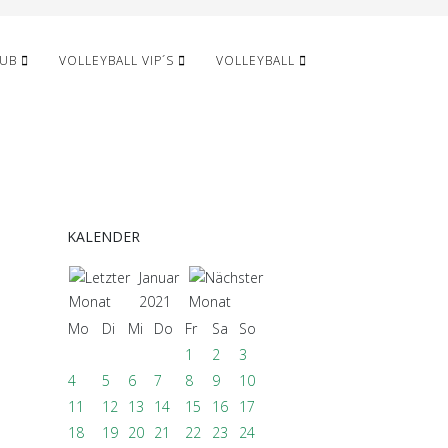
LUB
VOLLEYBALL VIP´S
VOLLEYBALL
KALENDER
Januar
2021
Mo
Di
Mi
Do
Fr
Sa
So
1
2
3
4
5
6
7
8
9
10
11
12
13
14
15
16
17
18
19
20
21
22
23
24