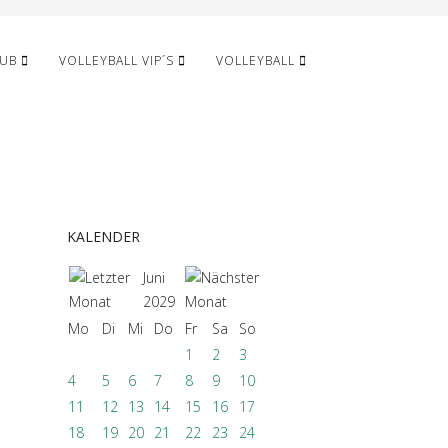
LUB
VOLLEYBALL VIP´S
VOLLEYBALL
KALENDER
Juni
2029
Mo
Di
Mi
Do
Fr
Sa
So
1
2
3
4
5
6
7
8
9
10
11
12
13
14
15
16
17
18
19
20
21
22
23
24