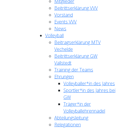
Mitglieder
Beitrittserklärung VVV
Vorstand
Events VVV
News
Volleyball
Beitragserklärung MTV
Vechelde
Beitrittserklärung GW
Vallstedt
Training der Teams
Ehrungen
Volleyballer*in des Jahres
Sportler*in des Jahres bei
GW
Träger*in der
Volleyballehrennadel
Abteilungsleitung
Relegationen