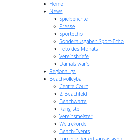
Home
News
Spielberichte
Presse
Sportecho
Sonderausgaben Sport-Echo
Foto des Monats
Vereinsbriefe
Damals war´s
Regionalliga
Beachvolleyball
Centre Court
2. Beachfeld
Beachwarte
Rangliste
Vereinsmeister
Weltrekorde
Beach-Events
Turniere der ortsansässigen