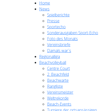
Home
News
Spielberichte
Presse
Sportecho
Sonderausgaben Sport-Echo
Foto des Monats
Vereinsbriefe
Damals war´s
Regionalliga
Beachvolleyball
Centre Court
2. Beachfeld
Beachwarte
Rangliste
Vereinsmeister
Weltrekorde
Beach-Events
Turniere der ortsansässigen