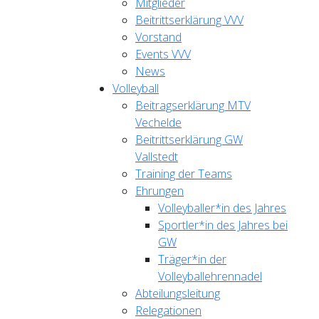
Mitglieder
Beitrittserklärung VVV
Vorstand
Events VVV
News
Volleyball
Beitragserklärung MTV
Vechelde
Beitrittserklärung GW
Vallstedt
Training der Teams
Ehrungen
Volleyballer*in des Jahres
Sportler*in des Jahres bei
GW
Träger*in der
Volleyballehrennadel
Abteilungsleitung
Relegationen