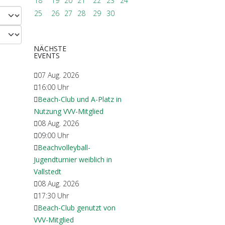
18
19
20
21
22
23
24
25
26
27
28
29
30
NÄCHSTE
EVENTS
07 Aug. 2026
16:00
Uhr
Beach-Club und A-Platz in
Nutzung VVV-Mitglied
08 Aug. 2026
09:00
Uhr
Beachvolleyball-
Jugendturnier weiblich in
Vallstedt
08 Aug. 2026
17:30
Uhr
Beach-Club genutzt von
VVV-Mitglied