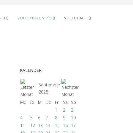
LUB
VOLLEYBALL VIP´S
VOLLEYBALL
KALENDER
September
2028
Mo
Di
Mi
Do
Fr
Sa
So
1
2
3
4
5
6
7
8
9
10
11
12
13
14
15
16
17