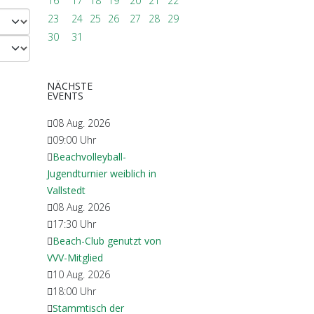
16
17
18
19
20
21
22
23
24
25
26
27
28
29
30
31
NÄCHSTE
EVENTS
08 Aug. 2026
09:00
Uhr
Beachvolleyball-
Jugendturnier weiblich in
Vallstedt
08 Aug. 2026
17:30
Uhr
Beach-Club genutzt von
VVV-Mitglied
10 Aug. 2026
18:00
Uhr
Stammtisch der