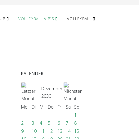
LUB
VOLLEYBALL VIP´S
VOLLEYBALL
KALENDER
Dezember
2030
Mo
Di
Mi
Do
Fr
Sa
So
1
2
3
4
5
6
7
8
9
10
11
12
13
14
15