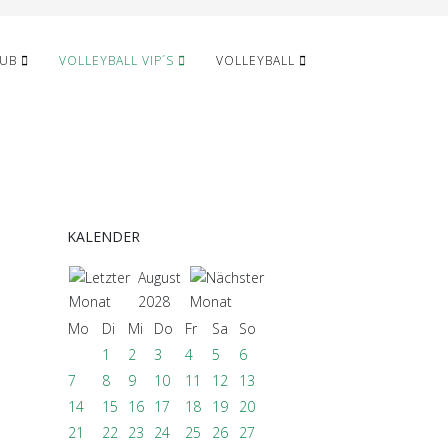
LUB
VOLLEYBALL VIP´S
VOLLEYBALL
KALENDER
August
2028
Mo
Di
Mi
Do
Fr
Sa
So
1
2
3
4
5
6
7
8
9
10
11
12
13
14
15
16
17
18
19
20
21
22
23
24
25
26
27