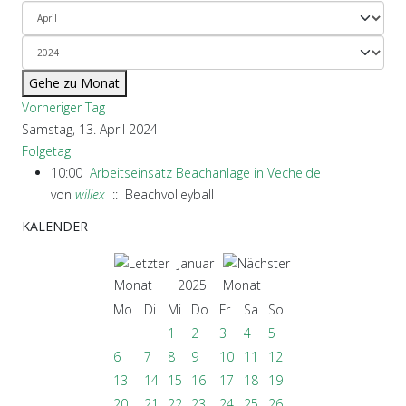
Gehe zu Monat
Vorheriger Tag
Samstag, 13. April 2024
Folgetag
10:00
Arbeitseinsatz Beachanlage in Vechelde
von
willex
:: Beachvolleyball
KALENDER
Januar
2025
Mo
Di
Mi
Do
Fr
Sa
So
1
2
3
4
5
6
7
8
9
10
11
12
13
14
15
16
17
18
19
20
21
22
23
24
25
26