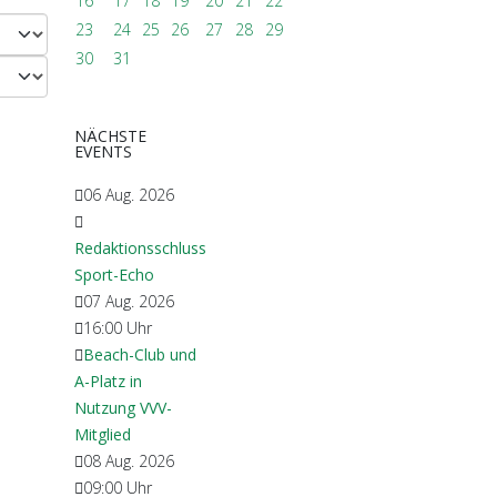
16
17
18
19
20
21
22
23
24
25
26
27
28
29
30
31
NÄCHSTE
EVENTS
06 Aug. 2026
Redaktionsschluss
Sport-Echo
07 Aug. 2026
16:00
Uhr
Beach-Club und
A-Platz in
Nutzung VVV-
Mitglied
08 Aug. 2026
09:00
Uhr