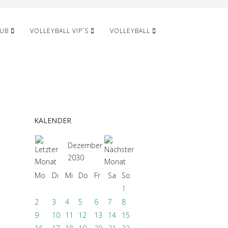
LUB
VOLLEYBALL VIP´S
VOLLEYBALL
KALENDER
Dezember
2030
Mo
Di
Mi
Do
Fr
Sa
So
1
2
3
4
5
6
7
8
9
10
11
12
13
14
15