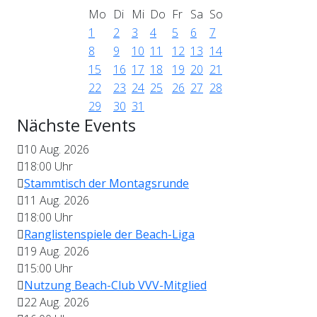
Mo
Di
Mi
Do
Fr
Sa
So
1
2
3
4
5
6
7
8
9
10
11
12
13
14
15
16
17
18
19
20
21
22
23
24
25
26
27
28
29
30
31
Nächste Events
10 Aug. 2026
18:00
Uhr
Stammtisch der Montagsrunde
11 Aug. 2026
18:00
Uhr
Ranglistenspiele der Beach-Liga
19 Aug. 2026
15:00
Uhr
Nutzung Beach-Club VVV-Mitglied
22 Aug. 2026