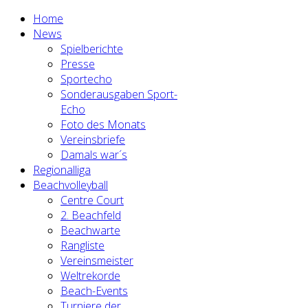
Home
News
Spielberichte
Presse
Sportecho
Sonderausgaben Sport-
Echo
Foto des Monats
Vereinsbriefe
Damals war´s
Regionalliga
Beachvolleyball
Centre Court
2. Beachfeld
Beachwarte
Rangliste
Vereinsmeister
Weltrekorde
Beach-Events
Turniere der