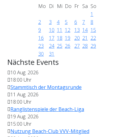
Mo
Di
Mi
Do
Fr
Sa
So
1
2
3
4
5
6
7
8
9
10
11
12
13
14
15
16
17
18
19
20
21
22
23
24
25
26
27
28
29
30
31
Nächste Events
10 Aug. 2026
18:00
Uhr
Stammtisch der Montagsrunde
11 Aug. 2026
18:00
Uhr
Ranglistenspiele der Beach-Liga
19 Aug. 2026
15:00
Uhr
Nutzung Beach-Club VVV-Mitglied