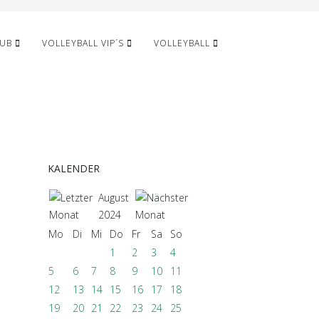
LUB
VOLLEYBALL VIP´S
VOLLEYBALL
KALENDER
August
2024
Mo
Di
Mi
Do
Fr
Sa
So
1
2
3
4
5
6
7
8
9
10
11
12
13
14
15
16
17
18
19
20
21
22
23
24
25