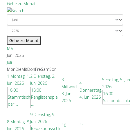
Gehe zu Monat
Gehe zu Monat
Mai
Juni 2026
Juli
Mon
Die
Mit
Don
Fre
Sam
Son
1
Montag, 1.
2
Dienstag, 2.
3
5
Freitag, 5. Jun
Juni 2026
Juni 2026
4
Mittwoch,
2026
18:00
18:00
Donnerstag,
3. Juni
16:00
Stammtisch
Ranglistenspiel
4. Juni 2026
2026
Saisonabschlus
der ...
...
9
Dienstag, 9.
Juni 2026
8
Montag, 8.
10
11
Redaktionsschlu
Juni 2026