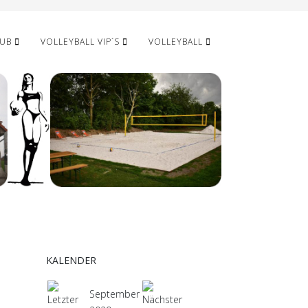
LUB
VOLLEYBALL VIP´S
VOLLEYBALL
KALENDER
September