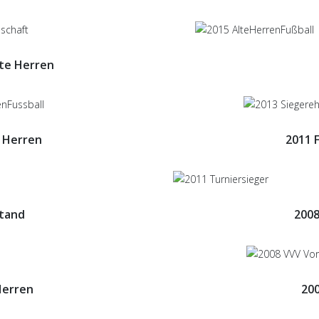
lte Herren
e Herren
2011 F
tand
2008
Herren
200