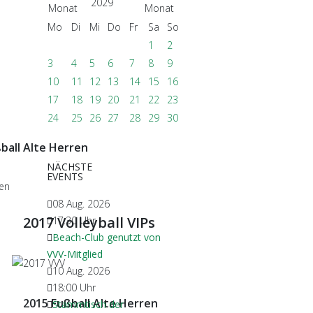
2029
Mo
Di
Mi
Do
Fr
Sa
So
1
2
3
4
5
6
7
8
9
10
11
12
13
14
15
16
17
18
19
20
21
22
23
24
25
26
27
28
29
30
ball Alte Herren
NÄCHSTE
EVENTS
08 Aug. 2026
2017 Volleyball VIPs
17:30
Uhr
Beach-Club genutzt von
VVV-Mitglied
10 Aug. 2026
18:00
Uhr
2015 Fußball Alte Herren
Stammtisch der