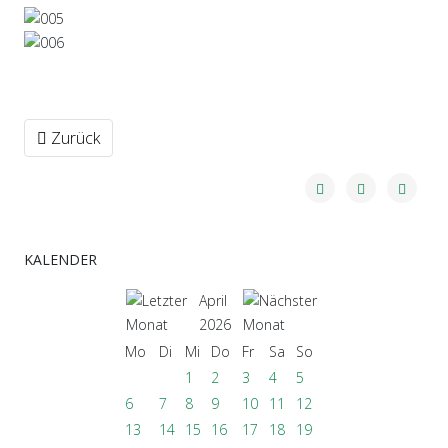
Vorheriger Beitrag: Vom Bau der 1. Anlage bis hin zum Cen
Zurück
KALENDER
April
2026
Mo
Di
Mi
Do
Fr
Sa
So
1
2
3
4
5
6
7
8
9
10
11
12
13
14
15
16
17
18
19