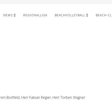
NEWS
REGIONALLIGA
BEACHVOLLEYBALL
BEACH-C
achim Bortfeld, Herr Fabian Regier, Herr Torben Wagner