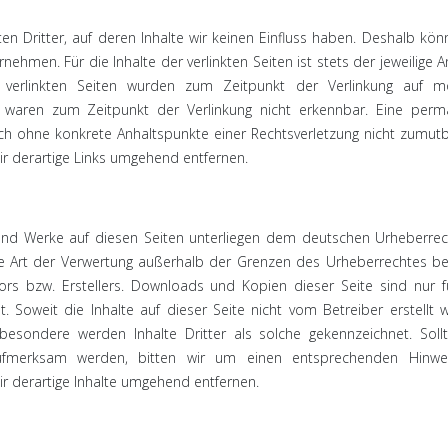
n Dritter, auf deren Inhalte wir keinen Einfluss haben. Deshalb kön
ehmen. Für die Inhalte der verlinkten Seiten ist stets der jeweilige A
e verlinkten Seiten wurden zum Zeitpunkt der Verlinkung auf mö
te waren zum Zeitpunkt der Verlinkung nicht erkennbar. Eine per
edoch ohne konkrete Anhaltspunkte einer Rechtsverletzung nicht zumutb
r derartige Links umgehend entfernen.
e und Werke auf diesen Seiten unterliegen dem deutschen Urheberrec
jede Art der Verwertung außerhalb der Grenzen des Urheberrechtes b
tors bzw. Erstellers. Downloads und Kopien dieser Seite sind nur 
. Soweit die Inhalte auf dieser Seite nicht vom Betreiber erstellt 
besondere werden Inhalte Dritter als solche gekennzeichnet. Soll
aufmerksam werden, bitten wir um einen entsprechenden Hinwei
 derartige Inhalte umgehend entfernen.