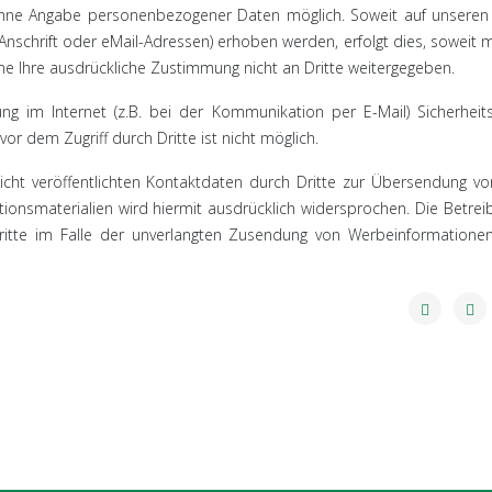
 ohne Angabe personenbezogener Daten möglich. Soweit auf unseren
schrift oder eMail-Adressen) erhoben werden, erfolgt dies, soweit m
ohne Ihre ausdrückliche Zustimmung nicht an Dritte weitergegeben.
ng im Internet (z.B. bei der Kommunikation per E-Mail) Sicherheit
or dem Zugriff durch Dritte ist nicht möglich.
ht veröffentlichten Kontaktdaten durch Dritte zur Übersendung vo
ionsmaterialien wird hiermit ausdrücklich widersprochen. Die Betrei
chritte im Falle der unverlangten Zusendung von Werbeinformatione