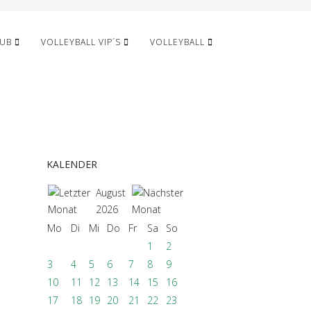
LUB
VOLLEYBALL VIP´S
VOLLEYBALL
KALENDER
August
2026
Mo
Di
Mi
Do
Fr
Sa
So
1
2
3
4
5
6
7
8
9
10
11
12
13
14
15
16
17
18
19
20
21
22
23