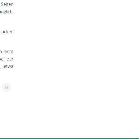
 Seiten
öglich,
slücken
n nicht
ber der
n, etwa