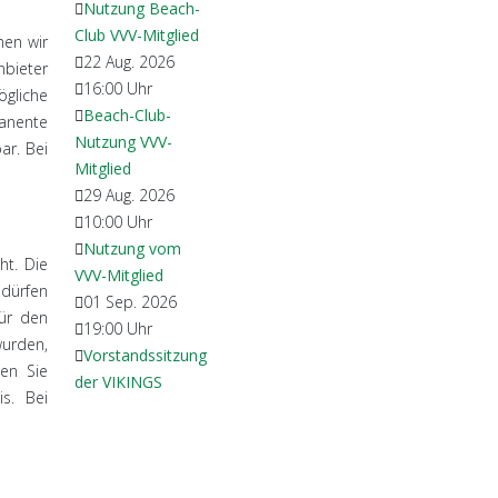
Nutzung Beach-
Club VVV-Mitglied
nen wir
22 Aug. 2026
nbieter
16:00
Uhr
gliche
Beach-Club-
manente
Nutzung VVV-
ar. Bei
Mitglied
29 Aug. 2026
10:00
Uhr
Nutzung vom
ht. Die
VVV-Mitglied
edürfen
01 Sep. 2026
für den
19:00
Uhr
wurden,
Vorstandssitzung
ten Sie
der VIKINGS
s. Bei