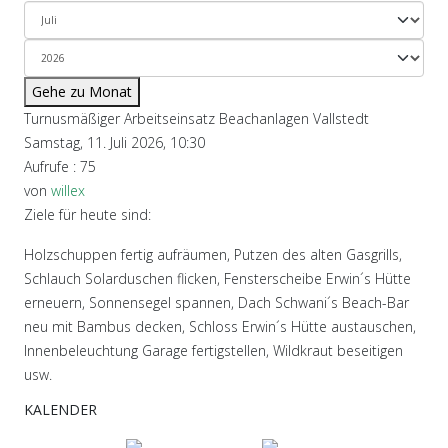
Gehe zu Monat
Turnusmäßiger Arbeitseinsatz Beachanlagen Vallstedt
Samstag, 11. Juli 2026, 10:30
Aufrufe
: 75
von
willex
Ziele für heute sind:
Holzschuppen fertig aufräumen, Putzen des alten Gasgrills,
Schlauch Solarduschen flicken, Fensterscheibe Erwin´s Hütte
erneuern, Sonnensegel spannen, Dach Schwani´s Beach-Bar
neu mit Bambus decken, Schloss Erwin´s Hütte austauschen,
Innenbeleuchtung Garage fertigstellen, Wildkraut beseitigen
usw.
KALENDER