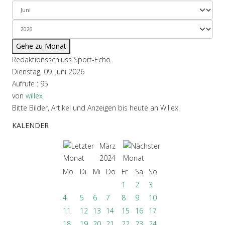
Gehe zu Monat
Redaktionsschluss Sport-Echo
Dienstag, 09. Juni 2026
Aufrufe
: 95
von
willex
Bitte Bilder, Artikel und Anzeigen bis heute an Willex.
KALENDER
März
2024
Mo
Di
Mi
Do
Fr
Sa
So
1
2
3
4
5
6
7
8
9
10
11
12
13
14
15
16
17
18
19
20
21
22
23
24