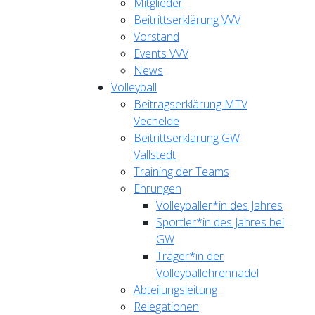
Mitglieder
Beitrittserklärung VVV
Vorstand
Events VVV
News
Volleyball
Beitragserklärung MTV
Vechelde
Beitrittserklärung GW
Vallstedt
Training der Teams
Ehrungen
Volleyballer*in des Jahres
Sportler*in des Jahres bei
GW
Träger*in der
Volleyballehrennadel
Abteilungsleitung
Relegationen