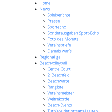
Home
News
Spielberichte
Presse
Sportecho
Sonderausgaben Sport-Echo
Foto des Monats
Vereinsbriefe
Damals war´s
Regionalliga
Beachvolleyball
Centre Court
2. Beachfeld
Beachwarte
Rangliste
Vereinsmeister
Weltrekorde
Beach-Events
Turniere der ortsansässigen