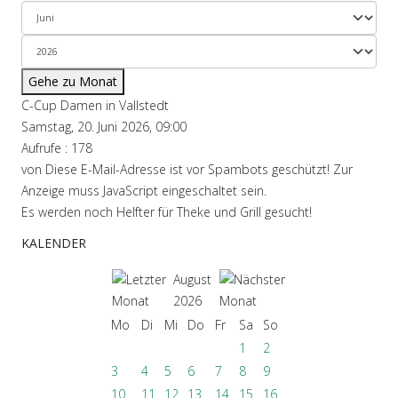
Gehe zu Monat
C-Cup Damen in Vallstedt
Samstag, 20. Juni 2026, 09:00
Aufrufe
: 178
von
Diese E-Mail-Adresse ist vor Spambots geschützt! Zur
Anzeige muss JavaScript eingeschaltet sein.
Es werden noch Helfter für Theke und Grill gesucht!
KALENDER
August
2026
Mo
Di
Mi
Do
Fr
Sa
So
1
2
3
4
5
6
7
8
9
10
11
12
13
14
15
16