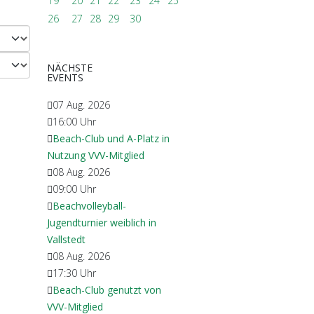
19
20
21
22
23
24
25
26
27
28
29
30
NÄCHSTE
EVENTS
07 Aug. 2026
16:00
Uhr
Beach-Club und A-Platz in
Nutzung VVV-Mitglied
08 Aug. 2026
09:00
Uhr
Beachvolleyball-
Jugendturnier weiblich in
Vallstedt
08 Aug. 2026
17:30
Uhr
Beach-Club genutzt von
VVV-Mitglied