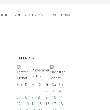
LUB
VOLLEYBALL VIP´S
VOLLEYBALL
KALENDER
November
2018
Mo
Di
Mi
Do
Fr
Sa
So
1
2
3
4
5
6
7
8
9
10
11
12
13
14
15
16
17
18