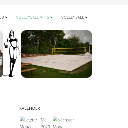
UB
VOLLEYBALL VIP´S
VOLLEYBALL
KALENDER
Mai
2029