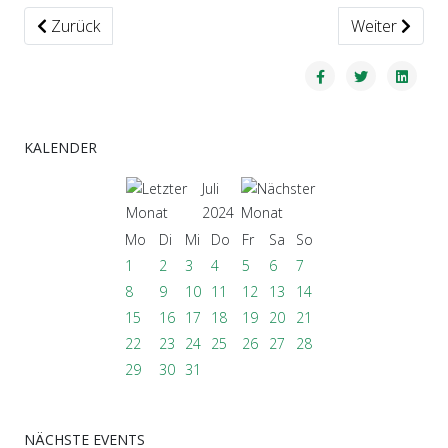
Vorheriger Beitrag: Dritte Herren
Nächster Beit
Zurück
Weiter
KALENDER
Juli
2024
Mo
Di
Mi
Do
Fr
Sa
So
1
2
3
4
5
6
7
8
9
10
11
12
13
14
15
16
17
18
19
20
21
22
23
24
25
26
27
28
29
30
31
NÄCHSTE EVENTS