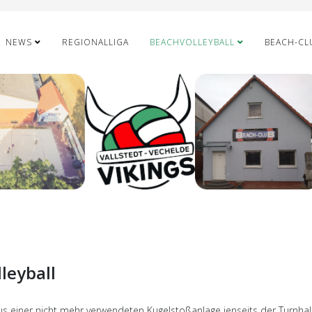
NEWS
REGIONALLIGA
BEACHVOLLEYBALL
BEACH-CL
leyball
us einer nicht mehr verwendeten Kugelstoßanlage jenseits der Turnhal