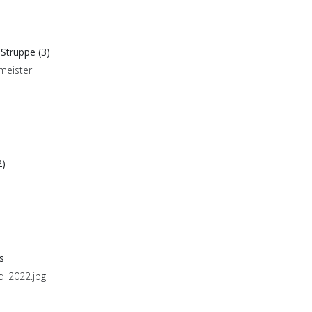
 Struppe (3)
2)
s