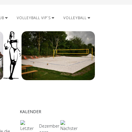
UB
VOLLEYBALL VIP´S
VOLLEYBALL
KALENDER
Dezember
le die